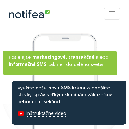
Posielajte
marketingové, transakčné
alebo
informačné SMS
takmer do celého sveta
Využite našu novú
SMS bránu
a odošlite
stovky správ veľkým skupinám zákazníkov
behom pár sekúnd.
Inštruktážne video