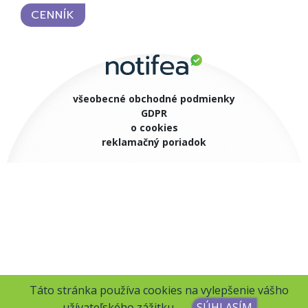
CENNÍK
všeobecné obchodné podmienky
GDPR
o cookies
reklamačný poriadok
Táto stránka používa cookies na vylepšenie vášho
užívateľského zážitku.
SÚHLASÍM