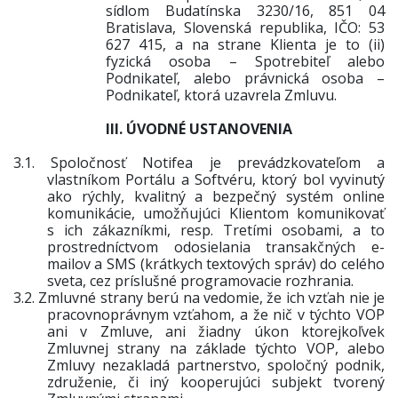
sídlom Budatínska 3230/16, 851 04
Bratislava, Slovenská republika, IČO: 53
627 415
, a na strane Klienta je to (ii)
fyzická osoba – Spotrebiteľ alebo
Podnikateľ, alebo právnická osoba –
Podnikateľ, ktorá uzavrela Zmluvu.
III. ÚVODNÉ USTANOVENIA
3.1.
Spoločnosť Notifea je prevádzkovateľom a
vlastníkom Portálu a Softvéru
, ktorý bol vyvinutý
ako
rýchly, kvalitný a bezpečný systém online
komunikácie, umožňujúci Klientom komunikovať
s ich zákazníkmi, resp. Tretími osobami, a to
prostredníctvom odosielania transakčných e-
mailov a SMS (krátkych textových správ) do celého
sveta, cez príslušné programovacie rozhrania.
3.2.
Zmluvné strany berú na vedomie, že ich vzťah nie je
pracovnoprávnym vzťahom, a že nič v týchto VOP
ani v Zmluve, ani žiadny úkon ktorejkoľvek
Zmluvnej strany na základe týchto VOP, alebo
Zmluvy nezakladá partnerstvo, spoločný podnik,
združenie, či iný kooperujúci subjekt tvorený