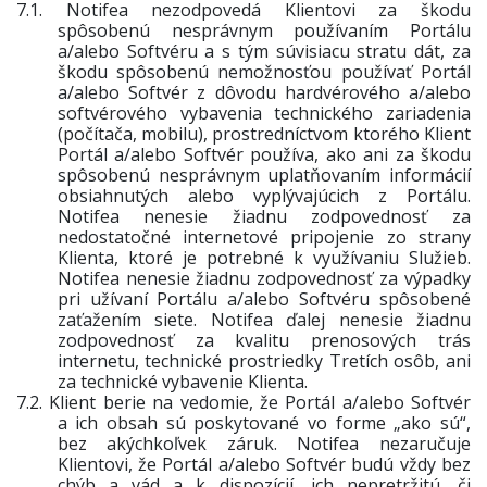
7.1.
Notifea nezodpovedá Klientovi za škodu
spôsobenú nesprávnym používaním Portálu
a/alebo Softvéru a s tým súvisiacu stratu dát, za
škodu spôsobenú nemožnosťou používať Portál
a/alebo Softvér z dôvodu hardvérového a/alebo
softvérového vybavenia technického zariadenia
(počítača, mobilu), prostredníctvom ktorého Klient
Portál a/alebo Softvér používa, ako ani za škodu
spôsobenú nesprávnym uplatňovaním informácií
obsiahnutých alebo vyplývajúcich z Portálu.
Notifea nenesie žiadnu zodpovednosť za
nedostatočné internetové pripojenie zo strany
Klienta, ktoré je potrebné k využívaniu Služieb.
Notifea nenesie žiadnu zodpovednosť za výpadky
pri užívaní Portálu a/alebo Softvéru spôsobené
zaťažením siete. Notifea ďalej nenesie žiadnu
zodpovednosť za kvalitu prenosových trás
internetu, technické prostriedky Tretích osôb, ani
za technické vybavenie Klienta.
7.2.
Klient berie na vedomie, že Portál a/alebo Softvér
a ich obsah sú poskytované vo forme „ako sú“,
bez akýchkoľvek záruk. Notifea nezaručuje
Klientovi, že Portál a/alebo Softvér budú vždy bez
chýb a vád a k dispozícií, ich nepretržitú, či