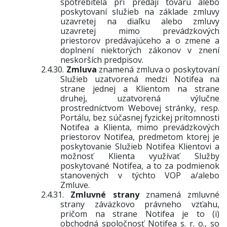
spotrebiteľa pri predaji tovaru alebo
poskytovaní služieb na základe zmluvy
uzavretej na diaľku alebo zmluvy
uzavretej mimo prevádzkových
priestorov predávajúceho a o zmene a
doplnení niektorých zákonov v znení
neskorších predpisov.
2.4.30.
Zmluva
znamená zmluva o poskytovaní
Služieb uzatvorená medzi Notifea na
strane jednej a Klientom na strane
druhej, uzatvorená výlučne
prostredníctvom Webovej stránky, resp.
Portálu
, bez súčasnej fyzickej prítomnosti
Notifea a Klienta, mimo prevádzkových
priestorov Notifea, predmetom ktorej je
poskytovanie Služieb Notifea Klientovi a
možnosť Klienta využívať Služby
poskytované Notifea, a to za podmienok
stanovených v týchto VOP a/alebo
Zmluve.
2.4.31.
Zmluvné strany
znamená
zmluvné
strany záväzkovo právneho vzťahu,
pričom na strane Notifea je to (i)
obchodná spoločnosť
Notifea s. r. o., so