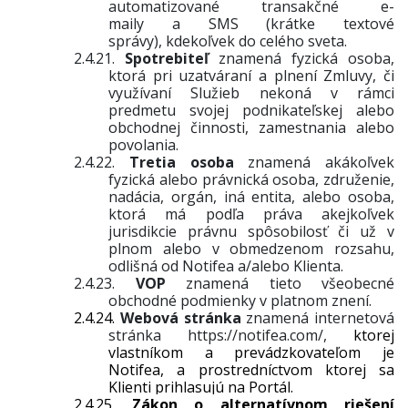
automatizované transakčné e-
maily a SMS (krátke textové
správy), kdekoľvek do celého sveta.
2.4.21.
Spotrebiteľ
znamená fyzická osoba,
ktorá pri uzatváraní a plnení Zmluvy, či
využívaní Služieb nekoná v rámci
predmetu svojej podnikateľskej alebo
obchodnej činnosti, zamestnania alebo
povolania.
2.4.22.
Tretia osoba
znamená akákoľvek
fyzická alebo právnická osoba, združenie,
nadácia, orgán, iná entita, alebo osoba,
ktorá má podľa práva akejkoľvek
jurisdikcie právnu spôsobilosť či už v
plnom alebo v obmedzenom rozsahu,
odlišná od Notifea a/alebo Klienta.
2.4.23.
VOP
znamená tieto všeobecné
obchodné podmienky v platnom znení.
2.4.24.
Webová stránka
znamená internetová
stránka
https://notifea.com/
,
ktorej
vlastníkom a prevádzkovateľom je
Notifea, a prostredníctvom ktorej sa
Klienti prihlasujú na Portál.
2.4.25.
Zákon o alternatívnom riešení