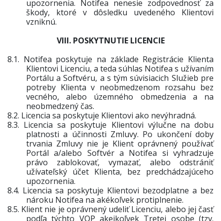
upozornenia. Notifea nenesie zodpovednosť za
škody, ktoré v dôsledku uvedeného Klientovi
vzniknú.
VIII. POSKYTNUTIE LICENCIE
8.1.
Notifea poskytuje na základe Registrácie Klienta
Klientovi Licenciu, a teda súhlas Notifea
s užívaním
Portálu a Softv
éru,
a s tým súvisiacich Služieb pre
potreby Klienta v neobmedzenom rozsahu bez
vecného, alebo územného obmedzenia a na
neobmedzený čas.
8.2.
Licencia sa poskytuje Klientovi ako nevýhradná.
8.3.
Licencia sa poskytuje Klientovi výlučne na dobu
platnosti a účinnosti Zmluvy. Po ukončení doby
trvania Zmluvy nie je Klient oprávnený používať
Portál a/alebo Softvér a Notifea si vyhradzuje
právo zablokovať, vymazať, alebo odstrániť
užívateľský účet Klienta, bez predchádzajúceho
upozornenia.
8.4.
Licencia sa poskytuje Klientovi bezodplatne a bez
nároku Notifea na akékoľvek protiplnenie.
8.5.
Klient
nie je oprávnený udeliť Licenciu, alebo jej časť
podľa týchto VOP akejkoľvek Tretej osobe (tzv.