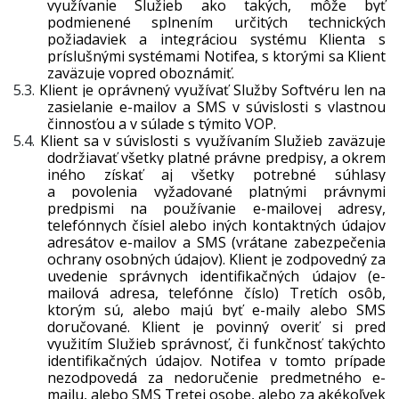
využívanie Služieb ako takých, môže byť
podmienené splnením určitých technických
požiadaviek a integráciou systému Klienta s
príslušnými systémami Notifea, s ktorými sa Klient
zaväzuje vopred oboznámiť.
5.3.
Klient je oprávnený využívať Služby Softvéru len na
zasielanie e-mailov a SMS v súvislosti s vlastnou
činnosťou a v súlade s týmito VOP.
5.4.
Klient sa v súvislosti s využívaním Služieb zaväzuje
dodržiavať všetky platné právne predpisy, a okrem
iného získať aj všetky potrebné súhlasy
a povolenia vyžadované platnými právnymi
predpismi na používanie e-mailovej adresy,
telefónnych čísiel alebo iných kontaktných údajov
adresátov e-mailov a SMS (vrátane zabezpečenia
ochrany osobných údajov). Klient je zodpovedný za
uvedenie správnych identifikačných údajov (e-
mailová adresa, telefónne číslo) Tretích osôb,
ktorým sú, alebo majú byť e-maily alebo SMS
doručované. Klient je povinný overiť si pred
využitím Služieb správnosť, či funkčnosť takýchto
identifikačných údajov. Notifea v tomto prípade
nezodpovedá za nedoručenie predmetného e-
mailu, alebo SMS Tretej osobe, alebo za akékoľvek