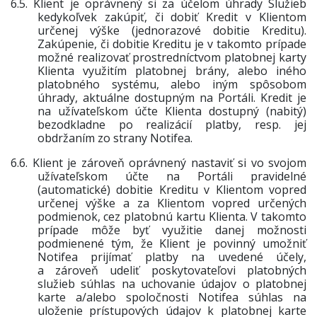
6.5.
Klient je oprávnený si za účelom úhrady Služieb
kedykoľvek zakúpiť, či dobiť Kredit v Klientom
určenej výške (jednorazové dobitie Kreditu).
Zakúpenie, či dobitie Kreditu je v takomto prípade
možné realizovať prostredníctvom platobnej karty
Klienta využitím platobnej brány, alebo iného
platobného systému, alebo iným spôsobom
úhrady, aktuálne dostupným na Portáli. Kredit je
na užívateľskom účte Klienta dostupný (nabitý)
bezodkladne po realizácií platby, resp. jej
obdržaním zo strany Notifea.
6.6.
Klient je zároveň oprávnený nastaviť si vo svojom
užívateľskom účte na Portáli pravidelné
(automatické) dobitie Kreditu v Klientom vopred
určenej výške a za Klientom vopred určených
podmienok, cez platobnú kartu Klienta. V takomto
prípade môže byť využitie danej možnosti
podmienené tým, že Klient je povinný umožniť
Notifea prijímať platby na uvedené účely,
a zároveň udeliť poskytovateľovi platobných
služieb súhlas na uchovanie údajov o platobnej
karte a/alebo spoločnosti Notifea súhlas na
uloženie prístupových údajov k platobnej karte