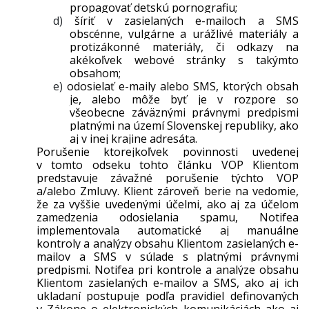
propagovať detskú pornografiu;
d)
šíriť v zasielaných e-mailoch a SMS
obscénne, vulgárne a urážlivé materiály a
protizákonné materiály, či odkazy na
akékoľvek webové stránky s takýmto
obsahom;
e)
odosielať e-maily alebo SMS, ktorých obsah
je, alebo môže byť je v rozpore so
všeobecne záväznými právnymi predpismi
platnými na území Slovenskej republiky, ako
aj v inej krajine adresáta.
Porušenie ktorejkoľvek povinnosti uvedenej
v tomto odseku tohto článku VOP Klientom
predstavuje závažné porušenie týchto VOP
a/alebo Zmluvy. Klient zároveň berie na vedomie,
že za vyššie uvedenými účelmi, ako aj za účelom
zamedzenia odosielania spamu, Notifea
implementovala automatické aj manuálne
kontroly a analýzy obsahu Klientom zasielaných e-
mailov a SMS v súlade s platnými právnymi
predpismi. Notifea pri kontrole a analýze obsahu
Klientom zasielaných e-mailov a SMS, ako aj ich
ukladaní postupuje podľa pravidiel definovaných