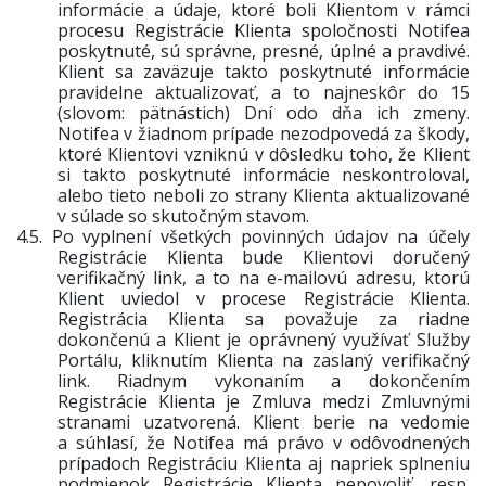
informácie a údaje, ktoré boli Klientom v rámci
procesu Registrácie Klienta spoločnosti Notifea
poskytnuté, sú správne, presné, úplné a pravdivé.
Klient sa zaväzuje takto poskytnuté informácie
pravidelne aktualizovať, a to najneskôr do 15
(slovom: pätnástich) Dní odo dňa ich zmeny.
Notifea v žiadnom prípade nezodpovedá za škody,
ktoré Klientovi vzniknú v dôsledku toho, že Klient
si takto poskytnuté informácie neskontroloval,
alebo tieto neboli zo strany Klienta aktualizované
v súlade so skutočným stavom.
4.5.
Po vyplnení všetkých povinných údajov na účely
Registrácie Klienta bude Klientovi doručený
verifikačný link, a to na e-mailovú adresu, ktorú
Klient uviedol v procese Registrácie Klienta.
Registrácia Klienta sa považuje za riadne
dokončenú a Klient je oprávnený využívať Služby
Portálu, kliknutím Klienta na zaslaný verifikačný
link. Riadnym vykonaním a dokončením
Registrácie Klienta je Zmluva medzi Zmluvnými
stranami uzatvorená. Klient berie na vedomie
a súhlasí, že Notifea má právo v odôvodnených
prípadoch Registráciu Klienta aj napriek splneniu
podmienok Registrácie Klienta nepovoliť, resp.