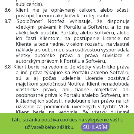
sublicencia).
8.6.
Klient nie je oprávnený celkom, alebo sčasti
postúpiť Licenciu akejkoľvek Tretej osobe.
8.7.
Spoločnosť Notifea vyhlasuje, že disponuje
všetkými právami k Portálu a Softvéru, a to na
akékoľvek použitie Portálu, alebo Softvéru, alebo
ich časti Klientom, na postúpenie Licencie na
Klienta, a teda riadne, v celom rozsahu, na vlastné
náklady a s odbornou starostlivosťou vysporiadala
všetky autorské práva a práva súvisiace s
autorským právom k Portálu a Softvéru.
8.8.
Klient berie na vedomie, že všetky vlastnícke práva
a iné práva týkajúce sa Portálu
a/alebo
Softvéru
sú a aj počas udelenia Licencie zostávajú
majetkom spoločnosti Notifea.
Klient nenadobúda
vlastnícke právo, ani žiadne majetkové ani
osobnostné práva k Portálu a/alebo Softvéru, ani
k žiadnej ich súčasti, nadobudne len právo na ich
užívanie za podmienok uvedených v týchto VOP.
Klient berie na vedomie, že
všetky duševné
vlastníctva obsiahnuté na Portáli
a/alebo v
Táto stránka používa cookies na vylepšenie vášho
Softvéri môžu byť chránené Autorským zákonom
užívateľského zážitku.
SÚHLASÍM
a inými právnymi predpismi.