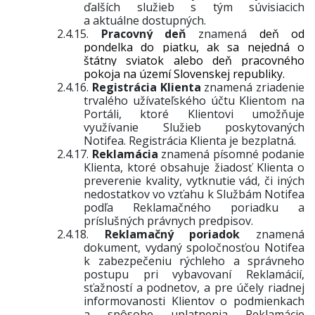
ďalších služieb s tým súvisiacich
a aktuálne dostupných.
2.4.15.
Pracovný deň
znamená
deň od
pondelka do piatku, ak sa nejedná o
štátny sviatok alebo deň pracovného
pokoja na území Slovenskej republiky.
2.4.16.
Registrácia Klienta
znamená zriadenie
trvalého užívateľského účtu Klientom na
Portáli, ktoré Klientovi umožňuje
využívanie Služieb p
oskytovaných
Notifea. Registrácia Klienta je bezplatná.
2.4.17.
Reklamácia
znamená písomné podanie
Klienta, ktoré obsahuje žiadosť Klienta o
preverenie kvality, vytknutie vád, či iných
nedostatkov vo vzťahu k Službám Notifea
podľa Reklamačného poriadku a
príslušných právnych predpisov.
2.4.18.
Reklamačný poriadok
znamená
dokument, vydaný spoločnosťou Notifea
k zabezpečeniu rýchleho a správneho
postupu pri vybavovaní Reklamácií,
sťažností a podnetov, a pre účely riadnej
informovanosti Klientov o podmienkach
a spôsobe uplatnenia Reklamácie