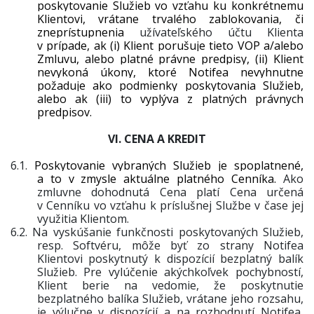
poskytovanie Služieb vo vzťahu ku konkrétnemu
Klientovi, vrátane trvalého zablokovania, či
zneprístupnenia
užívateľského účtu Klienta
v prípade, ak (i) Klient porušuje tieto VOP a/alebo
Zmluvu, alebo platné právne predpisy, (ii) Klient
nevykoná úkony, ktoré Notifea nevyhnutne
požaduje ako podmienky poskytovania Služieb,
alebo ak (iii) to vyplýva z platných právnych
predpisov.
VI. CENA A KREDIT
6.1.
Poskytovanie vybraných Služieb je spoplatnené,
a to v zmysle aktuálne platného Cenníka.
Ako
zmluvne dohodnutá Cena platí Cena určená
v Cenníku vo vzťahu k príslušnej Službe v čase jej
využitia Klientom.
6.2.
Na vyskúšanie funkčnosti poskytovaných Služieb,
resp. Softvéru, môže byť zo strany Notifea
Klientovi poskytnutý k dispozícií bezplatný balík
Služieb. Pre vylúčenie akýchkoľvek pochybností,
Klient berie na vedomie, že poskytnutie
bezplatného balíka Služieb, vrátane jeho rozsahu,
je výlučne v dispozícií a na rozhodnutí Notifea,