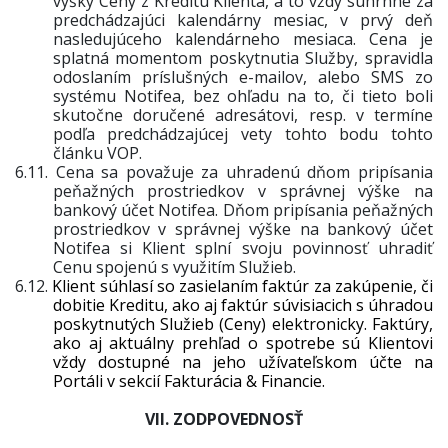
výšky Ceny z Kreditu Klienta, a to vždy súhrnne za
predchádzajúci kalendárny mesiac, v prvý deň
nasledujúceho kalendárneho mesiaca. Cena je
splatná momentom poskytnutia Služby, spravidla
odoslaním príslušných e-mailov, alebo SMS zo
systému Notifea, bez ohľadu na to, či tieto boli
skutočne doručené adresátovi, resp. v termíne
podľa predchádzajúcej vety tohto bodu tohto
článku VOP.
6.11.
Cena sa považuje za uhradenú dňom pripísania
peňažných prostriedkov v správnej výške na
bankový účet Notifea. Dňom pripísania peňažných
prostriedkov v správnej výške na bankový účet
Notifea si Klient splní svoju povinnosť uhradiť
Cenu spojenú s využitím Služieb.
6.12.
Klient súhlasí so zasielaním faktúr za zakúpenie, či
dobitie Kreditu, ako aj faktúr súvisiacich s úhradou
poskytnutých Služieb (Ceny) elektronicky. Faktúry,
ako aj aktuálny prehľad o spotrebe sú Klientovi
vždy dostupné na jeho užívateľskom účte na
Portáli v sekcií Fakturácia & Financie.
VII. ZODPOVEDNOSŤ