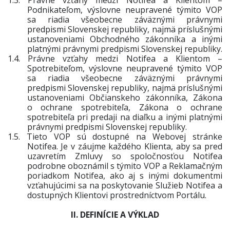
1.3.
Právne vzťahy medzi Notifea a Klientom –
Podnikateľom, výslovne neupravené týmito VOP
sa riadia všeobecne záväznými právnymi
predpismi Slovenskej republiky, najmä príslušnými
ustanoveniami Obchodného zákonníka a inými
platnými právnymi predpismi Slovenskej republiky.
1.4.
Právne vzťahy medzi Notifea a Klientom –
Spotrebiteľom, výslovne neupravené týmito VOP
sa riadia všeobecne záväznými právnymi
predpismi Slovenskej republiky, najmä príslušnými
ustanoveniami Občianskeho zákonníka, Zákona
o ochrane spotrebiteľa, Zákona o ochrane
spotrebiteľa pri predaji na diaľku a inými platnými
právnymi predpismi Slovenskej republiky.
1.5.
Tieto VOP sú dostupné na Webovej stránke
Notifea. Je v záujme každého Klienta, aby sa pred
uzavretím Zmluvy so spoločnosťou Notifea
podrobne oboznámil s týmito VOP a Reklamačným
poriadkom Notifea, ako aj s inými dokumentmi
vzťahujúcimi sa na poskytovanie Služieb Notifea a
dostupných Klientovi prostredníctvom
Portálu
.
II. DEFINÍCIE A VÝKLAD