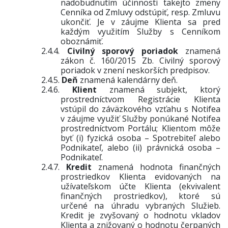
nadobudnutím účinnosti takejto zmeny
Cenníka od Zmluvy odstúpiť, resp. Zmluvu
ukončiť. Je v záujme Klienta sa pred
každým využitím Služby s Cenníkom
oboznámiť.
2.4.4.
Civilný sporový poriadok
znamená
zákon č. 160/2015 Zb. Civilný sporový
poriadok v znení neskorších predpisov.
2.4.5.
Deň
znamená kalendárny deň.
2.4.6.
Klient
znamená subjekt, ktorý
prostredníctvom Registrácie Klienta
vstúpil do záväzkového vzťahu s Notifea
v záujme využiť Služby ponúkané Notifea
prostredníctvom
Portálu
; Klientom môže
byť (i) fyzická osoba – Spotrebiteľ alebo
Podnikateľ, alebo (ii) právnická osoba –
Podnikateľ.
2.4.7.
Kredit
znamená
hodnota
finančných
prostriedkov Klienta evidovaných na
užívateľskom účte Klienta (ekvivalent
finančných
prostriedkov), ktoré sú
určené na úhradu vybraných Služieb.
Kredit je zvyšovaný o hodnotu vkladov
Klienta a znižovaný o hodnotu čerpaných