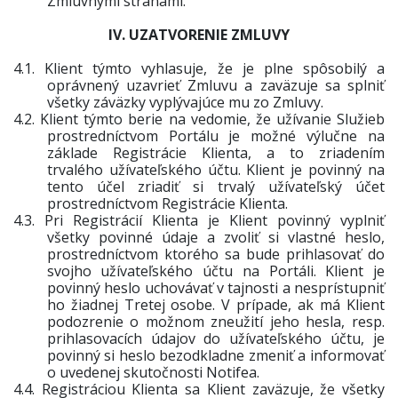
Zmluvnými stranami.
IV. UZATVORENIE ZMLUVY
4.1.
Klient týmto vyhlasuje, že je plne spôsobilý a
oprávnený uzavrieť Zmluvu a zaväzuje sa splniť
všetky záväzky vyplývajúce mu zo Zmluvy.
4.2.
Klient týmto berie na vedomie, že užívanie Služieb
prostredníctvom Portálu
je možné výlučne na
základe Registrácie Klienta, a to zriadením
trvalého užívateľského účtu. Klient je povinný na
tento účel zriadiť si trvalý užívateľský účet
prostredníctvom Registrácie Klienta.
4.3.
Pri Registrácií Klienta je Klient povinný vyplniť
všetky povinné údaje a zvoliť si vlastné heslo,
prostredníctvom ktorého sa bude prihlasovať do
svojho užívateľského účtu na Portáli. Klient je
povinný heslo uchovávať v tajnosti a nesprístupniť
ho žiadnej Tretej osobe. V prípade, ak má Klient
podozrenie o možnom zneužití jeho hesla, resp.
prihlasovacích údajov do užívateľského účtu, je
povinný si heslo bezodkladne zmeniť a informovať
o uvedenej skutočnosti Notifea.
4.4.
Registráciou Klienta sa Klient zaväzuje, že všetky