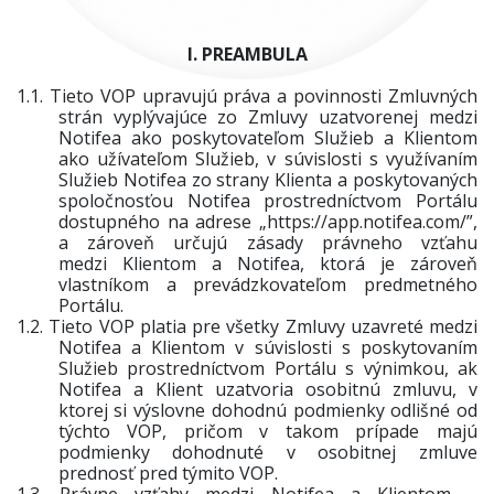
I. PREAMBULA
1.1.
Tieto VOP upravujú práva a povinnosti Zmluvných
strán vyplývajúce zo Zmluvy uzatvorenej medzi
Notifea ako
poskytovateľom Služieb
a Klientom
ako užívateľom Služieb, v súvislosti s využívaním
Služieb Notifea zo strany Klienta a poskytovaných
spoločnosťou Notifea prostredníctvom Portálu
dostupného na adrese „
https://app.notifea.com/”,
a zároveň určujú zásady právneho vzťahu
medzi Klientom a Notifea, ktorá je zároveň
vlastníkom a prevádzkovateľom predmetného
Portálu.
1.2.
Tieto VOP platia pre všetky Zmluvy uzavreté medzi
Notifea a Klientom v súvislosti s poskytovaním
Služieb prostredníctvom Portálu s výnimkou, ak
Notifea a Klient uzatvoria osobitnú zmluvu, v
ktorej si výslovne dohodnú podmienky odlišné od
týchto VOP, pričom v takom prípade majú
podmienky dohodnuté v osobitnej zmluve
prednosť pred týmito VOP.