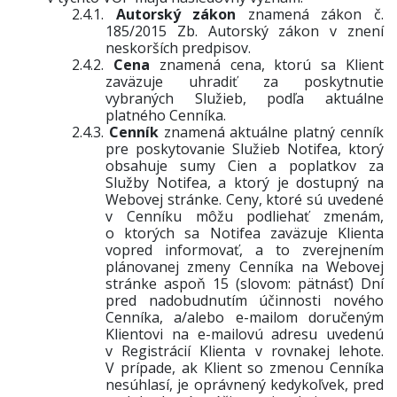
2.4.1.
Autorský zákon
znamená zákon č.
185/2015 Zb. Autorský zákon v znení
neskorších predpisov.
2.4.2.
Cena
znamená cena, ktorú sa Klient
zaväzuje uhradiť za poskytnutie
vybraných Služieb, podľa aktuálne
platného Cenníka.
2.4.3.
Cenník
znamená aktuálne platný cenník
pre poskytovanie Služieb Notifea, ktorý
obsahuje sumy Cien a poplatkov za
Služby Notifea, a ktorý je dostupný na
Webovej stránke.
Ceny, ktoré sú uvedené
v Cenníku môžu podliehať zmenám,
o ktorých sa Notifea zaväzuje Klienta
vopred informovať, a to zverejnením
plánovanej zmeny Cenníka na Webovej
stránke aspoň 15 (slovom: pätnásť) Dní
pred nadobudnutím účinnosti nového
Cenníka, a/alebo e-mailom doručeným
Klientovi na e-mailovú adresu uvedenú
v Registrácií Klienta v rovnakej lehote.
V prípade, ak Klient so zmenou Cenníka
nesúhlasí, je oprávnený kedykoľvek, pred