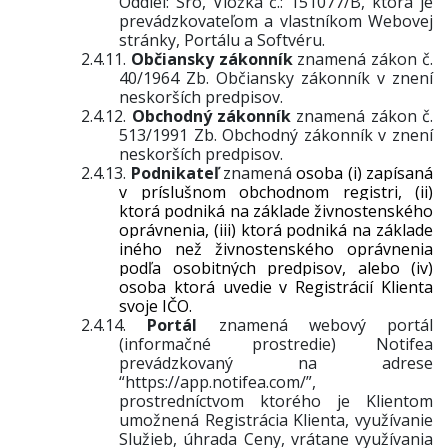
Oddiel: Sro, Vložka č.: 151077/B, ktorá je
prevádzkovateľom a vlastníkom Webovej
stránky,
Portálu a Softvéru
.
2.4.11.
Občiansky zákonník
znamená zákon č.
40/1964 Zb. Občiansky zákonník v znení
neskorších predpisov.
2.4.12.
Obchodný zákonník
znamená zákon č.
513/1991 Zb. Obchodný zákonník v znení
neskorších predpisov.
2.4.13.
Podnikateľ
znamená
osoba (i) zapísaná
v príslušnom obchodnom registri, (ii)
ktorá podniká na základe živnostenského
oprávnenia, (iii) ktorá podniká na základe
iného než živnostenského oprávnenia
podľa osobitných predpisov, alebo (iv)
osoba ktorá uvedie v Registrácií Klienta
svoje IČO.
2.4.14.
Portál
znamená webový portál
(informačné prostredie) Notifea
prevádzkovaný na adrese
“https://app.notifea.com/”,
prostredníctvom ktorého
je Klientom
umožnená Registrácia Klienta, využívanie
Služieb, úhrada Ceny, vrátane využívania