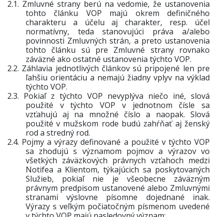
2.1.
Zmluvné strany berú na vedomie, že ustanovenia
tohto článku VOP majú okrem definičného
charakteru a účelu aj charakter, resp. účel
normatívny, teda stanovujúci práva a/alebo
povinnosti Zmluvných strán, a preto ustanovenia
tohto článku sú pre Zmluvné strany rovnako
záväzné ako ostatn
é
ustanovenia týchto VOP.
2.2.
Záhlavia jednotlivých článkov sú pripojené len pre
ľahšiu orientáciu a nemajú žiadny vplyv na výklad
týchto VOP.
2.3.
Pokiaľ z týchto VOP nevyplýva niečo iné, slová
použité v týchto VOP v jednotnom čísle sa
vzťahujú aj na množné číslo a naopak. Slová
použité v mužskom rode budú zahŕňať aj ženský
rod a stredný rod.
2.4.
Pojmy a výrazy definované a použité v týchto VOP
sa zhodujú s významom pojmov a výrazov vo
všetkých záväzkových právnych vzťahoch medzi
Notifea a Klientom, týkajúcich sa poskytovaných
Služieb, pokiaľ nie je všeobecne záväzným
právnym predpisom ustanovené alebo Zmluvnými
stranami výslovne písomne dojednané inak.
Výrazy s veľkým počiatočným písmenom uvedené
v týchto VOP majú nasledovný význam: