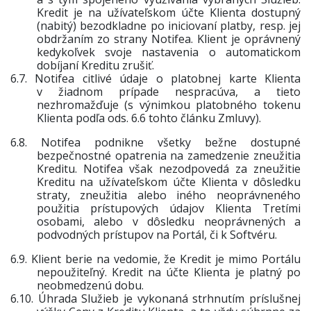
Kredit je na užívateľskom účte Klienta dostupný
(nabitý) bezodkladne po iniciovaní platby, resp. jej
obdržaním zo strany Notifea. Klient je oprávnený
kedykoľvek svoje nastavenia o automatickom
dobíjaní Kreditu zrušiť.
6.7.
Notifea citlivé údaje o platobnej karte Klienta
v žiadnom prípade nespracúva, a tieto
nezhromažďuje (s výnimkou platobného tokenu
Klienta podľa ods. 6.6 tohto článku Zmluvy).
6.8.
Notifea podnikne všetky bežne dostupné
bezpečnostné opatrenia na zamedzenie zneužitia
Kreditu. Notifea však nezodpovedá za zneužitie
Kreditu na užívateľskom účte Klienta v dôsledku
straty, zneužitia alebo iného neoprávneného
použitia prístupových údajov Klienta Tretími
osobami, alebo v dôsledku neoprávnených a
podvodných prístupov na Portál, či k Softvéru.
6.9.
Klient berie na vedomie, že Kredit je mimo Portálu
nepoužiteľný. Kredit na účte Klienta je platný po
neobmedzenú dobu.
6.10.
Úhrada Služieb je vykonaná strhnutím príslušnej