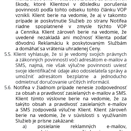
škody, ktoré Klientovi v dôsledku porušenia
povinnosti podľa tohto odseku tohto článku VOP
vznikli. Klient berie na vedomie, že aj v takomto
prípade je poskytnutie Služieb zo strany Notifea
riadne spoplatnené v zmysle týchto VOP
a Cenníka. Klient zároveň berie na vedomie, že
uvedené nezakladá ani možnosť Klienta podať
dôvodnú Reklamáciu k poskytovaným Službám
a domáhať sa vrátenia uhradenej Ceny.
5.5.
Klient vyhlasuje, že si je vedomý svojich právnych
a zákonných povinností voči adresátom e-mailov a
SMS, najmä, nie však výlučne povinnosti uviesť
svoje identifikačné údaje ako odosielateľa správy a
umožniť adresátom bezplatne a jednoducho
odmietnuť doručovanie určitých informácií.
5.6.
Notifea v žiadnom prípade nenesie zodpovednosť
za obsah a pravdivosť zasielaných e-mailov a SMS.
Klient týmto výslovne berie na vedomie, že za
takýto obsah a pravdivosť zasielaných e-mailov
a SMS zodpovedá výlučne Klient. Klient zároveň
berie na vedomie, že v súvislosti s využívaním
Služieb je prísne zakázané:
a)
posielanie reklamných e-mailov,