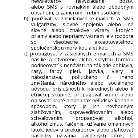
newsletterov, nevyžiadanej pošty,
alebo SMS s rovnakým alebo obdobným
obsahom, či zámerom Tretím osobám;
b)
používať v zasielaných e-mailoch a SMS
vulgarizmy, slovné spojenia alebo iné
slovné alebo znakové výrazy, ktorých
priamy alebo nepriamy význam je v rozpore
so všeobecne akceptovateľnou
spoločenskou morálkou a etikou;
c)
propagovať v zasielaných e-mailoch a SMS
násilie a otvorene alebo skrytou formou
podnecovať k nenávisti na základe pohlavia,
rasy, farby pleti, jazyka, viery a
náboženstva, politického či iného
zmýšľania, národného alebo sociálneho
pôvodu, príslušnosti k národnosti alebo k
etnickej skupine, propagovať vojnu alebo
opisovať kruté alebo inak neľudské konanie
spôsobom, ktorý je ich nevhodným
zľahčovaním, ospravedlňovaním alebo
schvaľovaním, propagovať alkohol,
alkoholizmus, fajčenie, užívanie omamných
látok, jedov a prekurzorov alebo zľahčovať
následky užívania uvedených látok, či