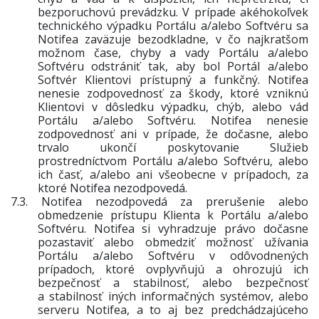
bezporuchovú prevádzku. V prípade akéhokoľvek
technického výpadku Portálu a/alebo Softvéru sa
Notifea zaväzuje bezodkladne, v čo najkratšom
možnom čase, chyby a vady Portálu a/alebo
Softvéru odstrániť tak, aby bol Portál a/alebo
Softvér Klientovi prístupný a funkčný. Notifea
nenesie zodpovednosť za škody, ktoré vzniknú
Klientovi v dôsledku výpadku, chýb, alebo vád
Portálu a/alebo Softvéru. Notifea nenesie
zodpovednosť ani v prípade, že dočasne, alebo
trvalo ukončí poskytovanie Služieb
prostredníctvom Portálu a/alebo Softvéru, alebo
ich časť, a/alebo ani všeobecne v prípadoch, za
ktoré Notifea nezodpovedá.
7.3.
Notifea nezodpovedá za prerušenie alebo
obmedzenie prístupu Klienta k Portálu a/alebo
Softvéru. Notifea si vyhradzuje právo dočasne
pozastaviť alebo obmedziť možnosť užívania
Portálu a/alebo Softvéru v odôvodnených
prípadoch, ktoré ovplyvňujú a ohrozujú ich
bezpečnosť a stabilnosť, alebo bezpečnosť
a stabilnosť iných informačných systémov, alebo
serveru Notifea, a to aj bez predchádzajúceho