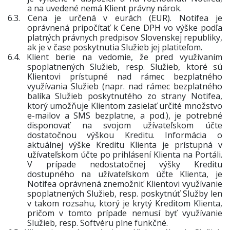
a na uvedené nemá Klient právny nárok.
6.3.
Cena je určená v eurách (EUR). Notifea je
oprávnená pripočítať k Cene DPH vo výške podľa
platných právnych predpisov Slovenskej republiky,
ak je v čase poskytnutia Služieb jej platiteľom.
6.4.
Klient berie na vedomie, že pred využívaním
spoplatnených Služieb, resp. Služieb, ktoré sú
Klientovi prístupné nad rámec bezplatného
využívania Služieb (napr. nad rámec bezplatného
balíka Služieb poskytnutého zo strany Notifea,
ktorý umožňuje Klientom zasielať určité množstvo
e-mailov a SMS bezplatne, a pod.), je potrebné
disponovať na svojom užívateľskom účte
dostatočnou výškou Kreditu. Informácia o
aktuálnej výške Kreditu Klienta je prístupná v
užívateľskom účte po prihlásení Klienta na Portáli.
V prípade nedostatočnej výšky Kreditu
dostupného na užívateľskom účte Klienta, je
Notifea oprávnená znemožniť Klientovi využívanie
spoplatnených Služieb, resp. poskytnúť Služby len
v takom rozsahu, ktorý je krytý Kreditom Klienta,
pričom v tomto prípade nemusí byť využívanie
Služieb, resp. Softvéru plne funkčné.