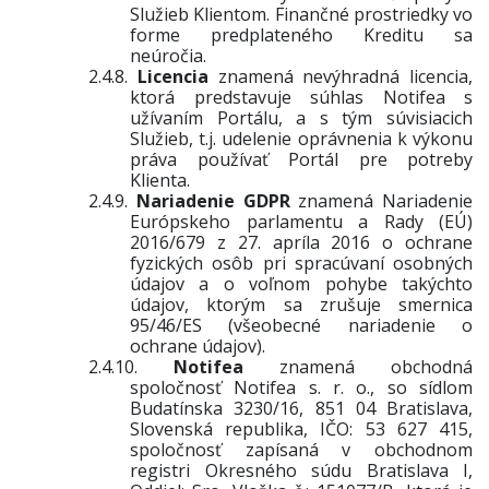
Služieb Klientom.
Finančné prostriedky vo
forme predplateného Kreditu sa
neúročia.
2.4.8.
Licencia
znamená nevýhradná licencia,
ktorá predstavuje súhlas Notifea s
užívaním
Portálu
, a s tým súvisiacich
Služieb, t.j. udelenie oprávnenia k výkonu
práva používať
Portál
pre potreby
Klienta.
2.4.9.
Nariadenie GDPR
znamená Nariadenie
Európskeho parlamentu a Rady (EÚ)
2016/679 z 27. apríla 2016 o ochrane
fyzických osôb pri spracúvaní osobných
údajov a o voľnom pohybe takýchto
údajov, ktorým sa zrušuje smernica
95/46/ES (všeobecné nariadenie o
ochrane údajov).
2.4.10.
Notifea
znamená obchodná
spoločnosť
Notifea s. r. o., so sídlom
Budatínska 3230/16, 851 04 Bratislava,
Slovenská republika, IČO: 53 627 415,
spoločnosť zapísaná v obchodnom
registri Okresného súdu Bratislava I,