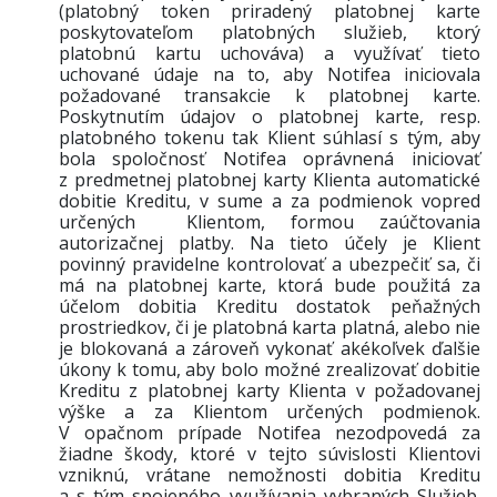
(platobný token priradený platobnej karte
poskytovateľom platobných služieb, ktorý
platobnú kartu uchováva) a využívať tieto
uchované údaje na to, aby Notifea iniciovala
požadované transakcie k platobnej karte.
Poskytnutím údajov o platobnej karte, resp.
platobného tokenu tak Klient súhlasí s tým, aby
bola spoločnosť Notifea oprávnená iniciovať
z predmetnej platobnej karty Klienta automatické
dobitie Kreditu, v sume a za podmienok vopred
určených Klientom, formou zaúčtovania
autorizačnej platby. Na tieto účely je Klient
povinný pravidelne kontrolovať a ubezpečiť sa, či
má na platobnej karte, ktorá bude použitá za
účelom dobitia Kreditu dostatok peňažných
prostriedkov, či je platobná karta platná, alebo nie
je blokovaná a zároveň vykonať akékoľvek ďalšie
úkony k tomu, aby bolo možné zrealizovať dobitie
Kreditu z platobnej karty Klienta v požadovanej
výške a za Klientom určených podmienok.
V opačnom prípade Notifea nezodpovedá za
žiadne škody, ktoré v tejto súvislosti Klientovi
vzniknú, vrátane nemožnosti dobitia Kreditu
a s tým spojeného využívania vybraných Služieb.