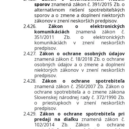
sporov
znamená zákon č. 391/2015 Zb. o
alternatívnom riešení spotrebiteľských
sporov a o zmene a doplnení niektorých
zákonov v znení neskorších predpisov.
2.4.26.
Zákon o elektronických
komunikáciách
znamená zákon č.
351/2011 Zb. o elektronických
komunikáciách v znení neskorších
predpisov.
2.4.27.
Zákon o ochrane osobných údajov
znamená
zákon č. 18/2018 Zb. o ochrane
osobných údajov a o zmene a doplnení
niektorých zákonov v znení neskorších
predpisov.
2.4.28.
Zákon o ochrane spotrebiteľa
znamená zákon č. 250/2007 Zb. Zákon o
ochrane spotrebiteľa a o zmene zákona
Slovenskej národnej rady č. 372/1990 Zb.
o priestupkoch v znení neskorších
predpisov.
2.4.29.
Zákon o ochrane spotrebiteľa pri
predaji na diaľku
znamená
zákon č.
102/2014 Zb. Zákon o ochrane