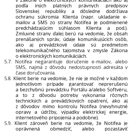
v Zákone o elektronických komunikáciách ako aj
podľa iných platných právnych predpisov
Slovenskej republiky a dôsledne dodržiava
ochranu súkromia Klienta (napr. ukladanie e-
mailov a SMS zo strany Notifea je podmienené
predchádzajúcim súhlasom Klienta a pod.).
Zmluvné strany ďalej berú na vedomie, že obsah
prenášaných správ, údaje komunikujúcich osôb,
ako aj prevádzkové údaje sú predmetom
telekomunikačného tajomstva v zmysle Zákona
o elektronických komunikáciách.
5.7.
Notifea negarantuje doručenie e-mailov, alebo
SMS, najmä z dôvodu nedostupnosti adresáta v
čase doručovania.
5.8.
Klient berie na vedomie, že nie je možné v každom
jednotlivom prípade garantovať neprerušenú
a bezchybnú prevádzku Portálu a/alebo Softvéru,
a to z dôvodu potreby vykonania rôznych
technických a prevádzkových opatrení, ako aj
z dôvodov mimo kontrolu Notifea (nevyhnutné
opravy a údržby, výpadky elektrickej energie,
internetového pripojenia a podobne).
5.9.
Klient zároveň berie na vedomie, že Notifea je
oprávnená obmedziť, alebo pozastaviť