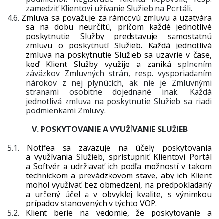
zamedziť Klientovi užívanie Služieb na Portáli.
4.6.
Zmluva sa považuje za rámcovú zmluvu a uzatvára
sa na dobu neurčitú, pričom každé jednotlivé
poskytnutie Služby predstavuje samostatnú
zmluvu o poskytnutí Služieb. Každá jednotlivá
zmluva na poskytnutie Služieb sa uzavrie v čase,
keď Klient Služby využije a zaniká
splnením
záväzkov Zmluvných strán, resp. vysporiadaním
nárokov z nej plynúcich, ak nie je Zmluvnými
stranami osobitne dojednané inak. Každá
jednotlivá zmluva na poskytnutie Služieb sa riadi
podmienkami Zmluvy.
V. POSKYTOVANIE A VYUŽÍVANIE SLUŽIEB
5.1.
Notifea sa zaväzuje na účely poskytovania
a využívania Služieb, sprístupniť Klientovi Portál
a Softvér a udržiavať ich podľa možností v takom
technickom a prevádzkovom stave, aby ich Klient
mohol využívať bez obmedzení, na predpokladaný
a určený účel a v obvyklej kvalite, s výnimkou
prípadov stanovených v týchto VOP.
5.2.
Klient berie na vedomie, že poskytovanie a