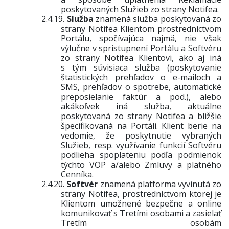
poskytovaných Služieb zo strany Notifea.
2.4.19.
Služba
znamená služba poskytovaná zo
strany Notifea Klientom prostredníctvom
Portálu
, spočívajúca najmä, nie však
výlučne v sprístupnení Portálu a Softvéru
zo strany Notifea Klientovi
, ako aj iná
s tým súvisiaca služba (poskytovanie
štatistických prehľadov o e-mailoch a
SMS, prehľadov o spotrebe, automatické
preposielanie faktúr a pod.), alebo
akákoľvek iná služba, aktuálne
poskytovaná zo strany Notifea a bližšie
špecifikovaná na Portáli.
Klient berie na
vedomie, že poskytnutie vybraných
Služieb, resp. využívanie funkcií Softvéru
podlieha spoplateniu podľa podmienok
týchto VOP a/alebo Zmluvy a platného
Cenníka.
2.4.20.
Softvér
znamená platforma vyvinutá zo
strany Notifea, prostredníctvom ktorej je
Klientom umožnené bezpečne a online
komunikovať s Tretími osobami a zasielať
Tretím osobám