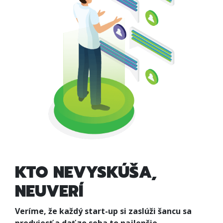
KTO NEVYSKÚŠA,
NEUVERÍ
Veríme, že každý start-up si zaslúži šancu sa