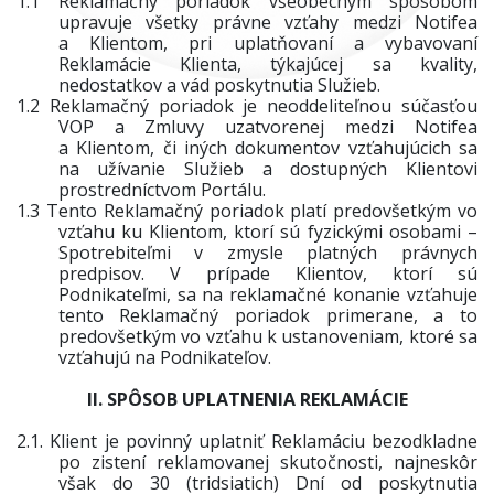
1.1
Reklamačný poriadok všeobecným spôsobom
upravuje všetky právne vzťahy medzi Notifea
a Klientom, pri uplatňovaní a vybavovaní
Reklamácie Klienta, týkajúcej sa kvality,
nedostatkov a vád poskytnutia Služieb.
1.2
Reklamačný poriadok je neoddeliteľnou súčasťou
VOP a Zmluvy uzatvorenej medzi Notifea
a Klientom, či
iných dokumentov vzťahujúcich sa
na užívanie Služieb a dostupných Klientovi
prostredníctvom Portálu
.
1.3
Tento Reklamačný poriadok platí predovšetkým vo
vzťahu ku Klientom, ktorí sú fyzickými osobami –
Spotrebiteľmi v zmysle platných právnych
predpisov. V prípade Klientov, ktorí sú
Podnikateľmi, sa na reklamačné konanie vzťahuje
tento Reklamačný poriadok primerane, a to
predovšetkým vo vzťahu k ustanoveniam, ktoré sa
vzťahujú na Podnikateľov.
II. SPÔSOB UPLATNENIA REKLAMÁCIE
2.1.
Klient je povinný uplatniť Reklamáciu bezodkladne
po zistení reklamovanej skutočnosti, najneskôr
však do 30 (tridsiatich) Dní od poskytnutia