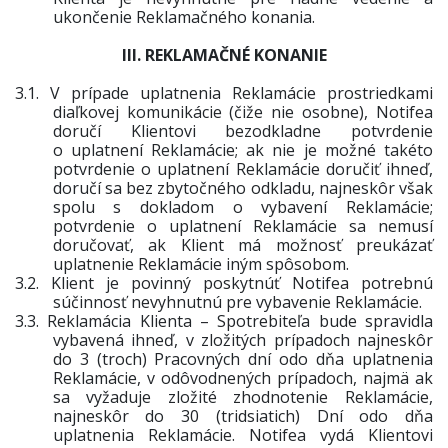
ukončenie Reklamačného konania.
III. REKLAMAČNÉ KONANIE
3.1.
V prípade uplatnenia Reklamácie prostriedkami
diaľkovej komunikácie (čiže nie osobne), Notifea
doručí Klientovi bezodkladne potvrdenie
o uplatnení Reklamácie; ak nie je možné takéto
potvrdenie o uplatnení Reklamácie doručiť ihneď,
doručí sa bez zbytočného odkladu, najneskôr však
spolu s dokladom o vybavení Reklamácie;
potvrdenie o uplatnení Reklamácie sa nemusí
doručovať, ak Klient má možnosť preukázať
uplatnenie Reklamácie iným spôsobom.
3.2.
Klient je povinný poskytnúť Notifea potrebnú
súčinnosť nevyhnutnú pre vybavenie Reklamácie.
3.3.
Reklamácia Klienta – Spotrebiteľa bude spravidla
vybavená ihneď, v zložitých prípadoch najneskôr
do 3 (troch) Pracovných dní odo dňa uplatnenia
Reklamácie, v odôvodnených prípadoch, najmä ak
sa vyžaduje zložité zhodnotenie Reklamácie,
najneskôr do 30 (tridsiatich) Dní odo dňa
uplatnenia Reklamácie. Notifea vydá Klientovi