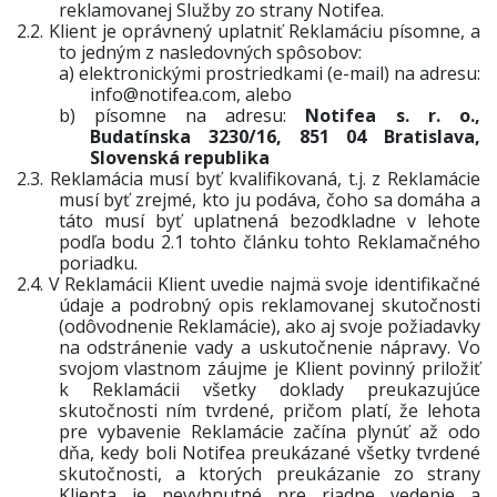
reklamovanej Služby zo strany Notifea.
2.2.
Klient je oprávnený uplatniť Reklamáciu písomne, a
to jedným z nasledovných spôsobov:
a)
elektronickými prostriedkami (e-mail) na adresu:
info@notifea.com
, alebo
b)
písomne na adresu:
Notifea s. r. o.,
Budatínska 3230/16, 851 04 Bratislava,
Slovenská republika
2.3.
Reklamácia musí byť kvalifikovaná, t.j. z Reklamácie
musí byť zrejmé, kto ju podáva, čoho sa domáha a
táto musí byť uplatnená bezodkladne v lehote
podľa bodu 2.1 tohto článku tohto Reklamačného
poriadku.
2.4.
V Reklamácii Klient uvedie najmä svoje identifikačné
údaje a podrobný opis reklamovanej skutočnosti
(odôvodnenie Reklamácie), ako aj svoje požiadavky
na odstránenie vady a uskutočnenie nápravy. Vo
svojom vlastnom záujme je Klient povinný priložiť
k Reklamácii všetky doklady preukazujúce
skutočnosti ním tvrdené, pričom platí, že lehota
pre vybavenie Reklamácie začína plynúť až odo
dňa, kedy boli Notifea preukázané všetky tvrdené
skutočnosti, a ktorých preukázanie zo strany
Klienta je nevyhnutné pre riadne vedenie a