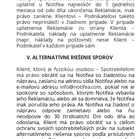
uplatniť u Notifea najneskôr do 1 (jedného)
mesiaca od odo dňa ukončenia Reklamácie, inak
právo zanikne. Klientovi – Podnikateľovi takéto
právo neprináleží v žiadnom prípade.
V prípade
uplatnenia Reklamácie zo strany Klienta –
Podnikateľa, náklady na uplatnenie Reklamácie
(napr. náklady na poštovné) nesie Klient –
Podnikateľ v každom prípade sám.
V. ALTERNATÍVNE RIEŠENIE SPOROV
Klient, ktorý je fyzickou osobou – Spotrebiteľom
má právo
obrátiť sa na Notifea so žiadosťou na
nápravu, zaslanú na adresu sídla Notifea alebo na
e-mailovú adresu
info@notifea.com
, pokiaľ nie je
spokojný so spôsobom, ktorým Notifea vybavila
jeho Reklamáciu, alebo ak sa domnieva, že Notifea
inak porušila jeho práva. Ak Notifea na žiadosť o
nápravu odpovie zamietavo alebo na ňu
neodpovie do 30 (tridsiatich) Dní odo dňa jej
odoslania, Klient má právo obrátiť sa s cieľom
ochrany svojich spotrebiteľských práv na subjekt
alternatívneho riešenia sporov podľa príslušných