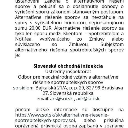
ustanovení
Zákona o alternatívnom riešení
sporov
a pokúsiť sa o dosiahnutie dohody o
vyriešení sporu zákonom stanoveným postupom.
Alternatívne riešenie sporov sa nevzťahuje na
spory s vyčísliteľnou hodnotou nepresahujúcou
sumu 20,00 EUR. Alternatívne riešenie sporov sa
týka len sporu medzi Klientom – Spotrebiteľom a
Notifea, vyplývajúceho zo Zmluvy alebo
súvisiaceho so Zmluvou. Subjektom
alternatívneho riešenia spotrebiteľských sporov
je:
Slovenská obchodná inšpekcia
Ústredný inšpektorát
Odbor pre medzinárodné vzťahy a alternatívne
riešenie spotrebiteľských sporov
so sídlom:
Bajkalská 21/A, p. p. 29, 827 99 Bratislava
27, Slovenská republika
email:
ars@soi.sk
,
adr@soi.sk
pričom bližšie informácie sú dostupné na
https://www.soi.sk/sk/alternativne-riesenie-
spotrebitelskych-sporov.soi
, alebo príslušná
oprávnená právnická osoba zapísaná v zozname