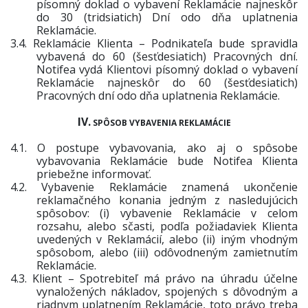
písomný doklad o vybavení Reklamácie najneskôr
do 30 (tridsiatich) Dní odo dňa uplatnenia
Reklamácie.
3.4.
Reklamácie Klienta – Podnikateľa bude spravidla
vybavená do 60 (šesťdesiatich) Pracovných dní.
Notifea vydá Klientovi písomný doklad o vybavení
Reklamácie najneskôr do 60 (šesťdesiatich)
Pracovných dní odo dňa uplatnenia Reklamácie.
IV.
SPÔSOB VYBAVENIA REKLAMÁCIE
4.1.
O postupe vybavovania, ako aj o spôsobe
vybavovania Reklamácie bude Notifea Klienta
priebežne informovať.
4.2.
Vybavenie Reklamácie znamená ukončenie
reklamačného konania jedným z nasledujúcich
spôsobov: (i) vybavenie Reklamácie v celom
rozsahu, alebo sčasti, podľa požiadaviek Klienta
uvedených v Reklamácií, alebo (ii) iným vhodným
spôsobom, alebo (iii) odôvodneným zamietnutím
Reklamácie.
4.3.
Klient – Spotrebiteľ má právo na úhradu účelne
vynaložených nákladov, spojených s dôvodným a
riadnym uplatnením Reklamácie, toto právo treba