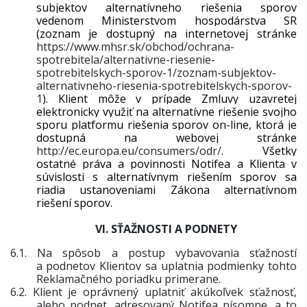
subjektov alternatívneho riešenia sporov
vedenom Ministerstvom hospodárstva SR
(zoznam je dostupný na internetovej stránke
https://www.mhsr.sk/obchod/ochrana-
spotrebitela/alternativne-riesenie-
spotrebitelskych-sporov-1/zoznam-subjektov-
alternativneho-riesenia-spotrebitelskych-sporov-
1
). Klient môže v prípade Zmluvy uzavretej
elektronicky využiť na alternatívne riešenie svojho
sporu platformu riešenia sporov on-line, ktorá je
dostupná na webovej stránke
http://ec.europa.eu/consumers/odr/
. Všetky
ostatné práva a povinnosti Notifea a Klienta v
súvislosti s alternatívnym riešením sporov sa
riadia ustanoveniami Zákona alternatívnom
riešení sporov.
VI. SŤAŽNOSTI A PODNETY
6.1.
Na spôsob a postup vybavovania sťažností
a podnetov Klientov sa uplatnia podmienky tohto
Reklamačného poriadku primerane.
6.2.
Klient je oprávnený uplatniť akúkoľvek sťažnosť,
alebo podnet, adresovaný Notifea písomne, a to